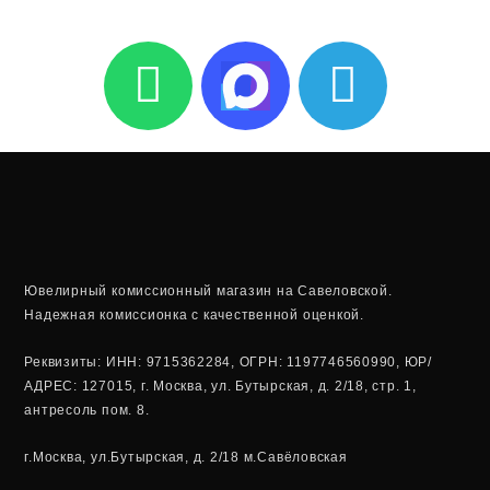
W
T
h
e
a
l
t
e
s
g
a
r
Ювелирный комиссионный магазин на Савеловской.
Надежная комиссионка с качественной оценкой.
p
a
Реквизиты: ИНН: 9715362284, ОГРН: 1197746560990, ЮР/
p
m
АДРЕС: 127015, г. Москва, ул. Бутырская, д. 2/18, стр. 1,
антресоль пом. 8.
г.Москва, ул.Бутырская, д. 2/18 м.Савёловская