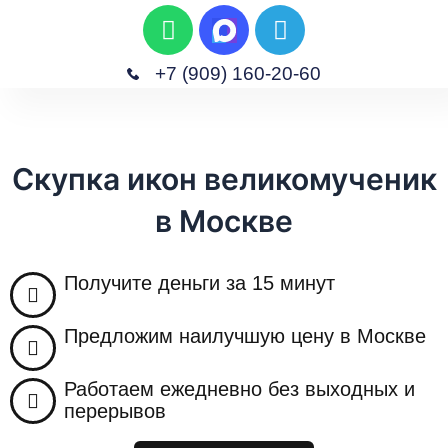
W
T
П
h
e
е
a
l
р
+7 (909) 160-20-60
t
e
е
M
s
g
Главная
Скупка Изделий
Скупка Часов
Скупка Антиквариата
Скупка Техники
й
e
a
r
т
n
p
a
и
Скупка икон великомученик
u
p
m
к
в Москве
с
о
д
Получите деньги за 15 минут
е
р
Предложим наилучшую цену в Москве
ж
и
Работаем ежедневно без выходных и
м
перерывов
о