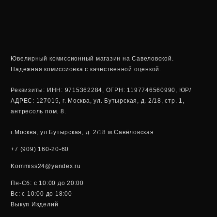
t
e
s
g
a
r
Ювелирный комиссионный магазин на Савеловской.
Надежная комиссионка с качественной оценкой.
p
a
Реквизиты: ИНН: 9715362284, ОГРН: 1197746560990, ЮР/
p
m
АДРЕС: 127015, г. Москва, ул. Бутырская, д. 2/18, стр. 1,
антресоль пом. 8.
г.Москва, ул.Бутырская, д. 2/18 м.Савёловская
+7 (909) 160-20-60
Kommiss24@yandex.ru
Пн-Сб: c 10:00 до 20:00
Вс: c 10:00 до 18:00
Выкуп Изделий