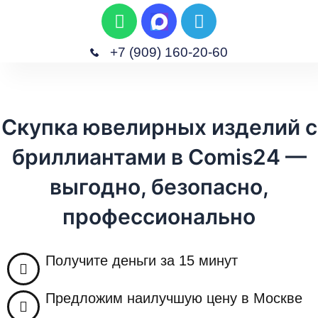
W
T
П
h
e
е
a
l
р
+7 (909) 160-20-60
t
e
е
M
s
g
Главная
Скупка Изделий
Скупка Часов
Скупка Антиквариата
Скупка Техники
й
e
a
r
т
n
p
a
и
Скупка ювелирных изделий с
u
p
m
к
бриллиантами в Comis24 —
с
о
выгодно, безопасно,
д
профессионально
е
р
ж
Получите деньги за 15 минут
и
м
Предложим наилучшую цену в Москве
о