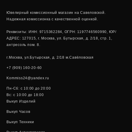
s
g
a
r
Ювелирный комиссионный магазин на Савеловской.
Надежная комиссионка с качественной оценкой.
p
a
Реквизиты: ИНН: 9715362284, ОГРН: 1197746560990, ЮР/
p
m
АДРЕС: 127015, г. Москва, ул. Бутырская, д. 2/18, стр. 1,
антресоль пом. 8.
г.Москва, ул.Бутырская, д. 2/18 м.Савёловская
+7 (909) 160-20-60
Kommiss24@yandex.ru
Пн-Сб: c 10:00 до 20:00
Вс: c 10:00 до 18:00
Выкуп Изделий
Выкуп Часов
Выкуп Техники