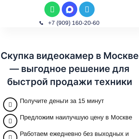
W
T
П
h
e
е
a
l
р
+7 (909) 160-20-60
t
e
е
M
s
g
Главная
Скупка Изделий
Скупка Часов
Скупка Антиквариата
Скупка Техники
й
e
a
r
т
n
p
a
и
Скупка видеокамер в Москве
u
p
m
к
— выгодное решение для
с
о
быстрой продажи техники
д
е
р
Получите деньги за 15 минут
ж
и
Предложим наилучшую цену в Москве
м
о
Работаем ежедневно без выходных и