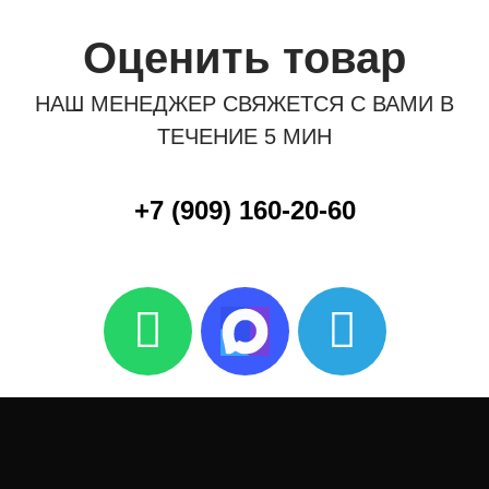
Оценить товар
НАШ МЕНЕДЖЕР СВЯЖЕТСЯ С ВАМИ В
ТЕЧЕНИЕ 5 МИН
+7 (909) 160-20-60
W
T
h
e
a
l
t
e