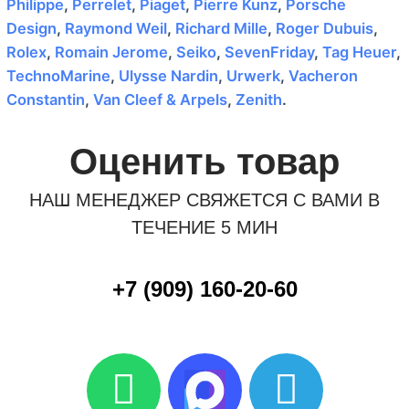
Philippe
,
Perrelet
,
Piaget
,
Pierre Kunz
,
Porsche
Design
,
Raymond Weil
,
Richard Mille
,
Roger Dubuis
,
Rolex
,
Romain Jerome
,
Seiko
,
SevenFriday
,
Tag Heuer
,
TechnoMarine
,
Ulysse Nardin
,
Urwerk
,
Vacheron
Constantin
,
Van Cleef & Arpels
,
Zenith
.
Оценить товар
НАШ МЕНЕДЖЕР СВЯЖЕТСЯ С ВАМИ В
ТЕЧЕНИЕ 5 МИН
+7 (909) 160-20-60
W
T
h
e