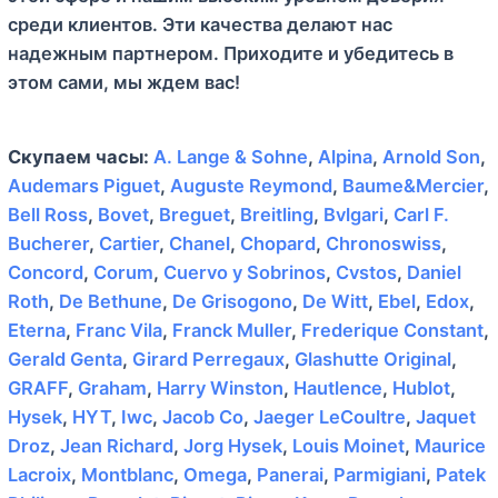
среди клиентов. Эти качества делают нас
надежным партнером. Приходите и убедитесь в
этом сами, мы ждем вас!
Скупаем часы:
A. Lange & Sohne
,
Alpina
,
Arnold Son
,
Audemars Piguet
,
Auguste Reymond
,
Baume&Mercier
,
Bell Ross
,
Bovet
,
Breguet
,
Breitling
,
Bvlgari
,
Carl F.
Bucherer
,
Cartier
,
Chanel
,
Chopard
,
Chronoswiss
,
Concord
,
Corum
,
Cuervo y Sobrinos
,
Cvstos
,
Daniel
Roth
,
De Bethune
,
De Grisogono
,
De Witt
,
Ebel
,
Edox
,
Eterna
,
Franc Vila
,
Franck Muller
,
Frederique Constant
,
Gerald Genta
,
Girard Perregaux
,
Glashutte Original
,
GRAFF
,
Graham
,
Harry Winston
,
Hautlence
,
Hublot
,
Hysek
,
HYT
,
Iwc
,
Jacob Co
,
Jaeger LeCoultre
,
Jaquet
Droz
,
Jean Richard
,
Jorg Hysek
,
Louis Moinet
,
Maurice
Lacroix
,
Montblanc
,
Omega
,
Panerai
,
Parmigiani
,
Patek