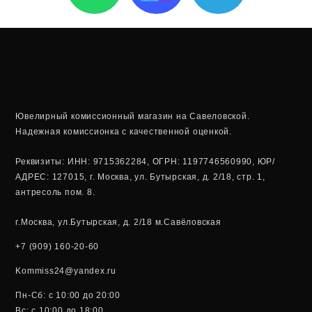
a
l
t
e
s
g
a
r
Ювелирный комиссионный магазин на Савеловской.
Надежная комиссионка с качественной оценкой.
p
a
Реквизиты: ИНН: 9715362284, ОГРН: 1197746560990, ЮР/
p
m
АДРЕС: 127015, г. Москва, ул. Бутырская, д. 2/18, стр. 1,
антресоль пом. 8.
г.Москва, ул.Бутырская, д. 2/18 м.Савёловская
+7 (909) 160-20-60
Kommiss24@yandex.ru
Пн-Сб: c 10:00 до 20:00
Вс: c 10:00 до 18:00