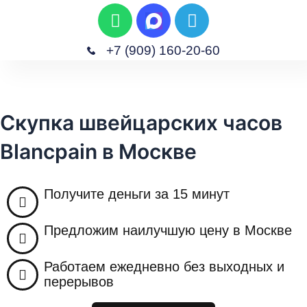
W
T
П
h
e
е
a
l
р
+7 (909) 160-20-60
t
e
е
M
s
g
Главная
Скупка Изделий
Скупка Часов
Скупка Антиквариата
Скупка Техники
й
e
a
r
т
n
p
a
и
Скупка швейцарских часов
u
p
m
к
Blancpain в Москве
с
о
д
Получите деньги за 15 минут
е
р
Предложим наилучшую цену в Москве
ж
и
Работаем ежедневно без выходных и
м
перерывов
о