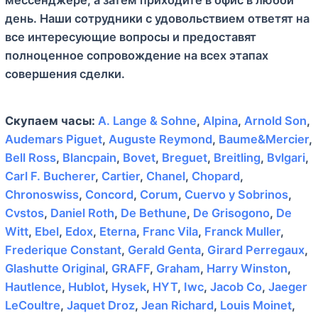
день. Наши сотрудники с удовольствием ответят на
все интересующие вопросы и предоставят
полноценное сопровождение на всех этапах
совершения сделки.
Скупаем часы:
A. Lange & Sohne
,
Alpina
,
Arnold Son
,
Audemars Piguet
,
Auguste Reymond
,
Baume&Mercier
,
Bell Ross
,
Blancpain
,
Bovet
,
Breguet
,
Breitling
,
Bvlgari
,
Carl F. Bucherer
,
Cartier
,
Chanel
,
Chopard
,
Chronoswiss
,
Concord
,
Corum
,
Cuervo y Sobrinos
,
Cvstos
,
Daniel Roth
,
De Bethune
,
De Grisogono
,
De
Witt
,
Ebel
,
Edox
,
Eterna
,
Franc Vila
,
Franck Muller
,
Frederique Constant
,
Gerald Genta
,
Girard Perregaux
,
Glashutte Original
,
GRAFF
,
Graham
,
Harry Winston
,
Hautlence
,
Hublot
,
Hysek
,
HYT
,
Iwc
,
Jacob Co
,
Jaeger
LeCoultre
,
Jaquet Droz
,
Jean Richard
,
Louis Moinet
,