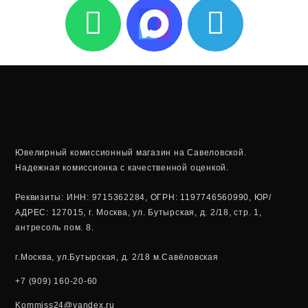
W
T
h
e
a
l
t
e
s
g
a
r
Ювелирный комиссионный магазин на Савеловской.
Надежная комиссионка с качественной оценкой.
p
a
Реквизиты: ИНН: 9715362284, ОГРН: 1197746560990, ЮР/
p
m
АДРЕС: 127015, г. Москва, ул. Бутырская, д. 2/18, стр. 1,
антресоль пом. 8.
г.Москва, ул.Бутырская, д. 2/18 м.Савёловская
+7 (909) 160-20-60
Kommiss24@yandex.ru