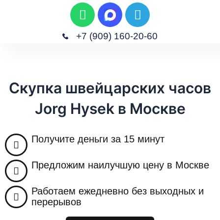
W
T
П
h
e
е
a
l
р
+7 (909) 160-20-60
t
e
е
M
s
g
Главная
Скупка Изделий
Скупка Часов
Скупка Антиквариата
Скупка Техники
й
e
a
r
т
n
p
a
и
Скупка швейцарских часов
u
p
m
к
Jorg Hysek в Москве
с
о
д
Получите деньги за 15 минут
е
р
Предложим наилучшую цену в Москве
ж
и
Работаем ежедневно без выходных и
м
перерывов
о