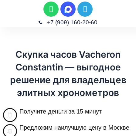
W
T
П
h
e
е
a
l
р
+7 (909) 160-20-60
t
e
е
M
s
g
Главная
Скупка Изделий
Скупка Часов
Скупка Антиквариата
Скупка Техники
й
e
a
r
т
n
p
a
и
Скупка часов Vacheron
u
p
m
к
Constantin — выгодное
с
о
решение для владельцев
д
элитных хронометров
е
р
ж
Получите деньги за 15 минут
и
м
Предложим наилучшую цену в Москве
о