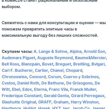
в Комис24 станет рациональным и безопасным
выбором.
Свяжитесь с нами для консультации и оценки — мы
поможем превратить элитные часы в
максимальную выгоду без лишних сложностей.
Скупаем часы:
A. Lange & Sohne
,
Alpina
,
Arnold Son
,
Audemars Piguet
,
Auguste Reymond
,
Baume&Mercier
,
Bell Ross
,
Blancpain
,
Bovet
,
Breguet
,
Breitling
,
Bvlgari
,
Carl F. Bucherer
,
Cartier
,
Chanel
,
Chopard
,
Chronoswiss
,
Concord
,
Corum
,
Cuervo y Sobrinos
,
Cvstos
,
Daniel Roth
,
De Bethune
,
De Grisogono
,
De
Witt
,
Ebel
,
Edox
,
Eterna
,
Franc Vila
,
Franck Muller
,
Frederique Constant
,
Gerald Genta
,
Girard Perregaux
,
Glashutte Original
,
GRAFF
,
Graham
,
Harry Winston
,
Hautlence
,
Hublot
,
Hysek
,
HYT
,
Iwc
,
Jacob Co
,
Jaeger