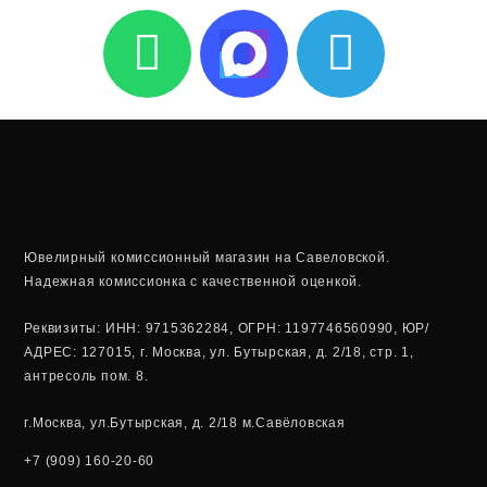
W
T
h
e
a
l
t
e
s
g
a
r
Ювелирный комиссионный магазин на Савеловской.
Надежная комиссионка с качественной оценкой.
p
a
Реквизиты: ИНН: 9715362284, ОГРН: 1197746560990, ЮР/
p
m
АДРЕС: 127015, г. Москва, ул. Бутырская, д. 2/18, стр. 1,
антресоль пом. 8.
г.Москва, ул.Бутырская, д. 2/18 м.Савёловская
+7 (909) 160-20-60